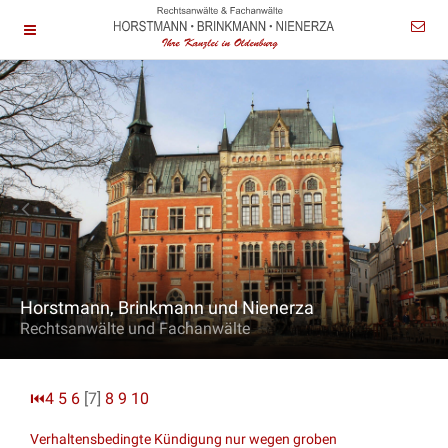
Horstmann, Brinkmann und Nienerza
Rechtsanwälte und Fachanwälte
⏮
4
5
6
[7]
8
9
10
Verhaltensbedingte Kündigung nur wegen groben